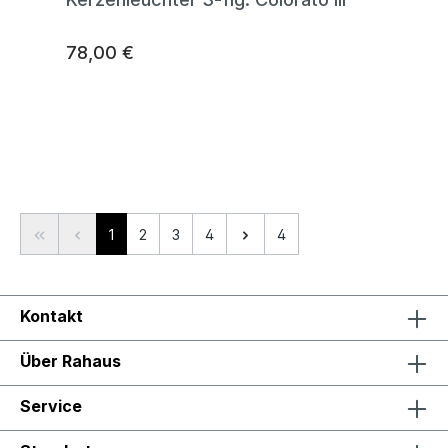
78,00 €
Seite
Seite
Seite
Seite
1
2
3
4
4
Kontakt
Über Rahaus
Service