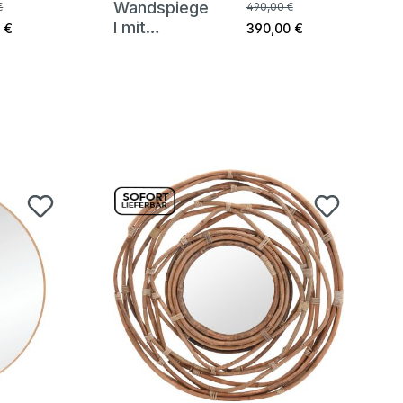
Wandspiege
€
490,00 €
l mit
 €
390,00 €
Glaskristalle
n Crystal