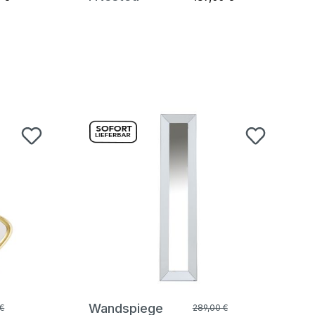
Wandspiege
€
289,00 €