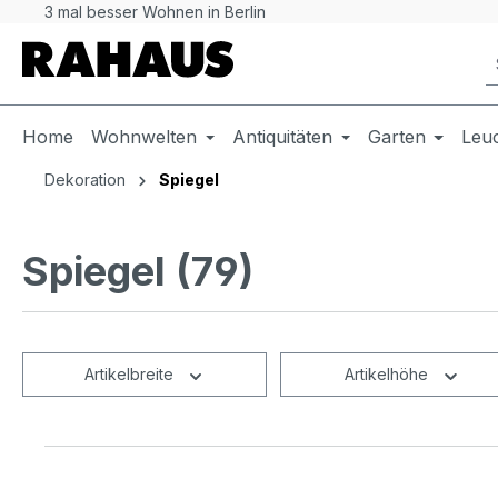
3 mal besser Wohnen in Berlin
 Hauptinhalt springen
Zur Suche springen
Zur Hauptnavigation springen
Home
Wohnwelten
Antiquitäten
Garten
Leu
Dekoration
Spiegel
Spiegel (79)
Artikelbreite
Artikelhöhe