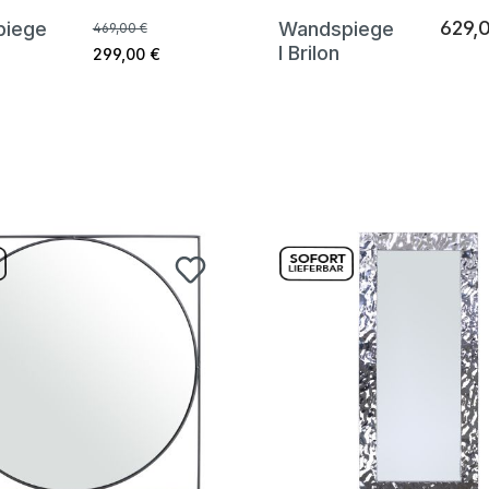
629,
piege
Wandspiege
469,00 €
l Brilon
299,00 €