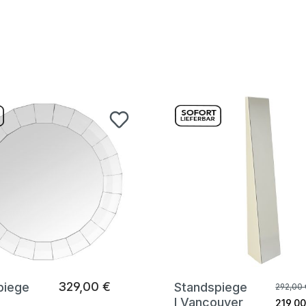
329,00 €
piege
Standspiege
292,00 
l Vancouver
219,00