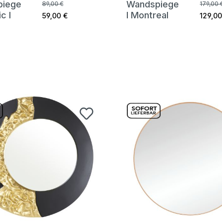
piege
Wandspiege
89,00 €
179,00 
c I
l Montreal
59,00 €
129,00