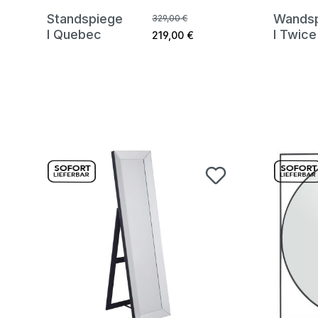
Standspiege
Wands
329,00 €
l Quebec
l Twice
219,00 €