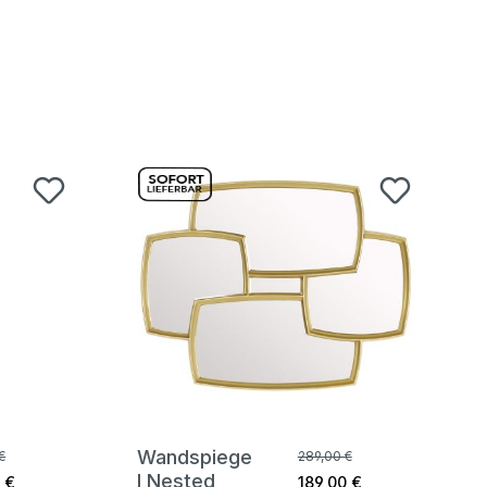
Wandspiege
€
289,00 €
l Nested
 €
189,00 €