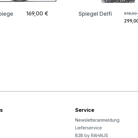
169,00 €
piege
Spiegel Delfi
598,00 
299,0
s
Service
Newsletteranmeldung
Lieferservice
B2B by RAHAUS