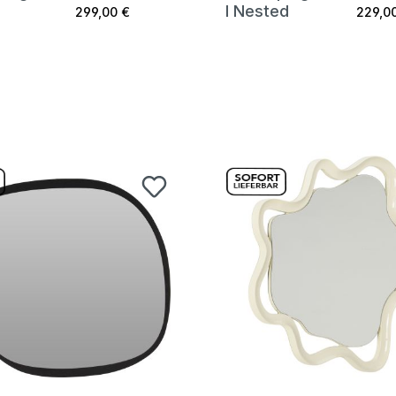
l Nested
299,00 €
229,0