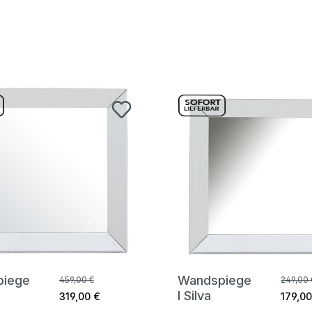
piege
Wandspiege
459,00 €
249,00 
l Silva
319,00 €
179,00