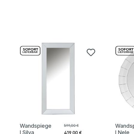
Wandspiege
Wands
599,00 €
l Silva
l Nele
419,00 €