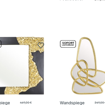
piege
Wandspiege
469,00 €
349,00 