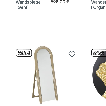
598,00 €
Wandspiege
Wands
l Genf
l Organi