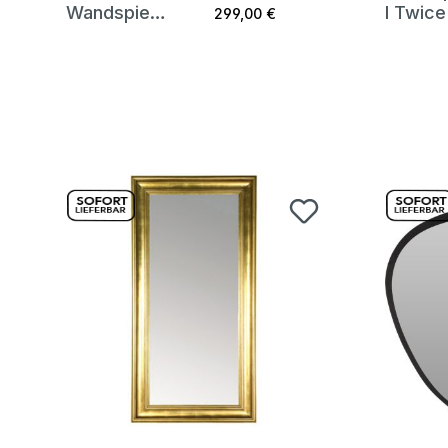
Wandspiege
l Twice
299,00 €
l Infinity