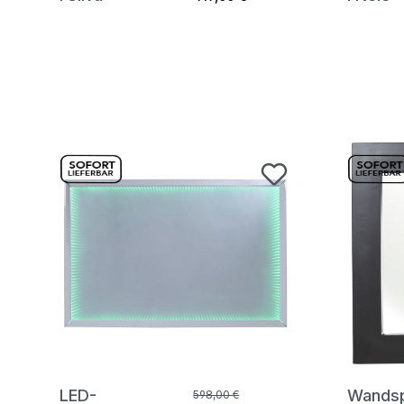
LED-
Wands
598,00 €