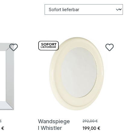
Wandspiege
€
292,00 €
l Whistler
 €
199,00 €