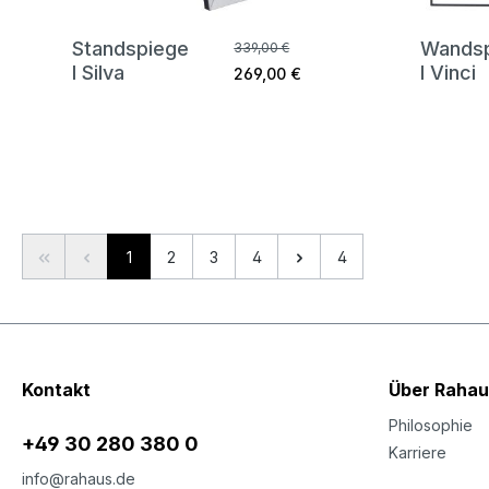
Standspiege
Wands
339,00 €
l Silva
l Vinci
269,00 €
Seite
Seite
Seite
Seite
1
2
3
4
4
Kontakt
Über Rahau
Philosophie
+49 30 280 380 0
Karriere
info@rahaus.de