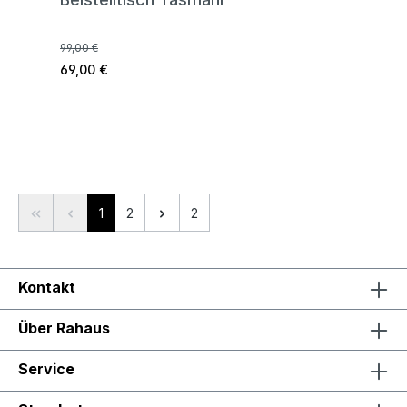
99,00 €
69,00 €
Seite
Seite
1
2
2
Kontakt
Über Rahaus
Service