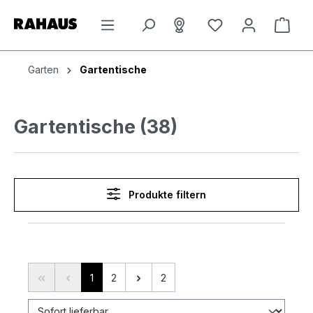
Zum Hauptinhalt springen
Du hast 0 Produkt
Ware
Garten
Gartentische
Gartentische (38)
Produkte filtern
Seite
Seite
1
2
2