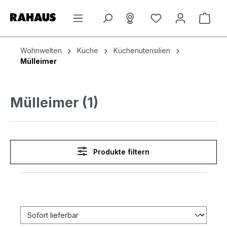
Zum Hauptinhalt springen
Du hast 0 Produkt
Ware
Wohnwelten
Küche
Küchenutensilien
Mülleimer
Mülleimer (1)
Produkte filtern