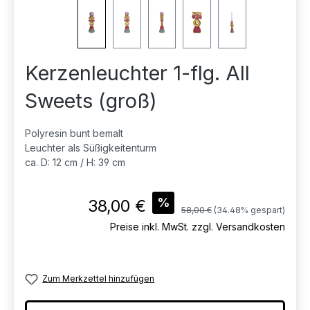
Kerzenleuchter 1-flg. All
Sweets (groß)
Polyresin bunt bemalt
Leuchter als Süßigkeitenturm
ca. D: 12 cm / H: 39 cm
Verkaufspreis:
%
38,00 €
Regulärer Preis:
58,00 €
(34.48% gespart)
Preise inkl. MwSt. zzgl. Versandkosten
Zum Merkzettel hinzufügen