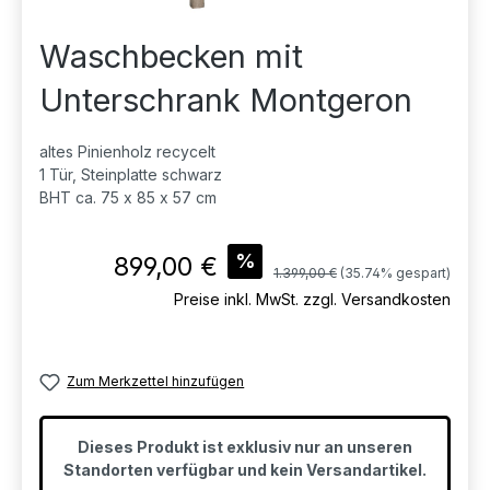
Waschbecken mit
Unterschrank Montgeron
altes Pinienholz recycelt
1 Tür, Steinplatte schwarz
BHT ca. 75 x 85 x 57 cm
Verkaufspreis:
%
899,00 €
Regulärer Preis:
1.399,00 €
(35.74% gespart)
Preise inkl. MwSt. zzgl. Versandkosten
Zum Merkzettel hinzufügen
Dieses Produkt ist exklusiv nur an unseren
Standorten verfügbar und kein Versandartikel.