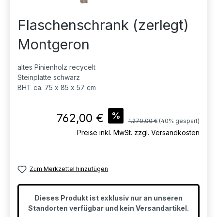
Flaschenschrank (zerlegt)
Montgeron
altes Pinienholz recycelt
Steinplatte schwarz
BHT ca. 75 x 85 x 57 cm
Verkaufspreis:
%
762,00 €
Regulärer Preis:
1.270,00 €
(40% gespart)
Preise inkl. MwSt. zzgl. Versandkosten
Zum Merkzettel hinzufügen
Dieses Produkt ist exklusiv nur an unseren
Standorten verfügbar und kein Versandartikel.