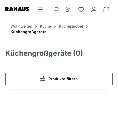
Zum Hauptinhalt springen
Du hast 0 Produkt
Ware
Wohnwelten
Küche
Küchenmöbel
Küchengroßgeräte
Küchengroßgeräte (0)
Produkte filtern