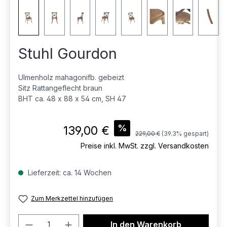
Stuhl Gourdon
Ulmenholz mahagonifb. gebeizt
Sitz Rattangeflecht braun
BHT ca. 48 x 88 x 54 cm, SH 47
Verkaufspreis:
%
139,00 €
Regulärer Preis:
229,00 €
(39.3% gespart)
Preise inkl. MwSt. zzgl. Versandkosten
Lieferzeit: ca. 14 Wochen
Zum Merkzettel hinzufügen
Produkt Anzahl: Gib den gewünschten 
In den Warenkorb