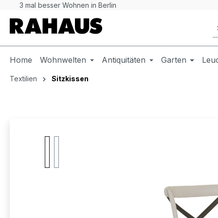
3 mal besser Wohnen in Berlin
 Hauptinhalt springen
Zur Suche springen
Zur Hauptnavigation springen
Home
Wohnwelten
Antiquitäten
Garten
Leu
Textilien
Sitzkissen
Bildergalerie überspringen