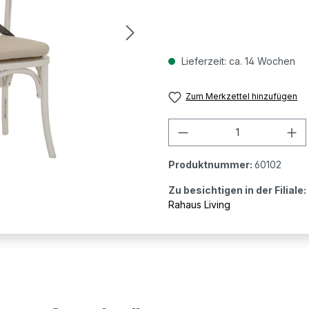
Lieferzeit: ca. 14 Wochen
Zum Merkzettel hinzufügen
Produkt Anzahl: G
Produktnummer:
60102
Zu besichtigen in der Filiale:
Rahaus Living