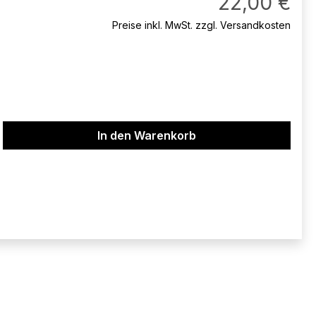
22,00 €
Preise inkl. MwSt. zzgl. Versandkosten
ib den gewünschten Wert ein oder benu
In den Warenkorb