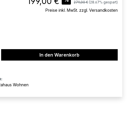
199,00 €
Regulärer Preis:
279,00 €
(28.67% gespart)
Preise inkl. MwSt. zzgl. Versandkosten
ib den gewünschten Wert ein oder benu
In den Warenkorb
n:
Rahaus Wohnen