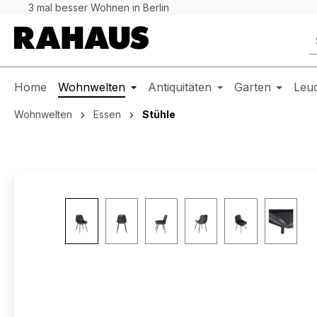
3 mal besser Wohnen in Berlin
 Hauptinhalt springen
Zur Suche springen
Zur Hauptnavigation springen
Home
Wohnwelten
Antiquitäten
Garten
Leu
Wohnwelten
Essen
Stühle
Bildergalerie überspringen