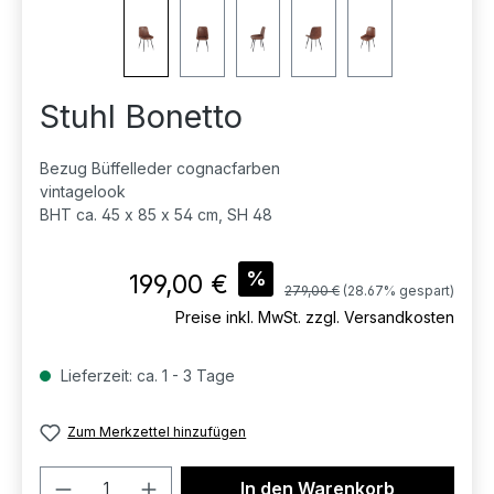
Stuhl Bonetto
Bezug Büffelleder cognacfarben
vintagelook
BHT ca. 45 x 85 x 54 cm, SH 48
Verkaufspreis:
%
199,00 €
Regulärer Preis:
279,00 €
(28.67% gespart)
Preise inkl. MwSt. zzgl. Versandkosten
Lieferzeit: ca. 1 - 3 Tage
Zum Merkzettel hinzufügen
Produkt Anzahl: Gib den gewünschten 
In den Warenkorb