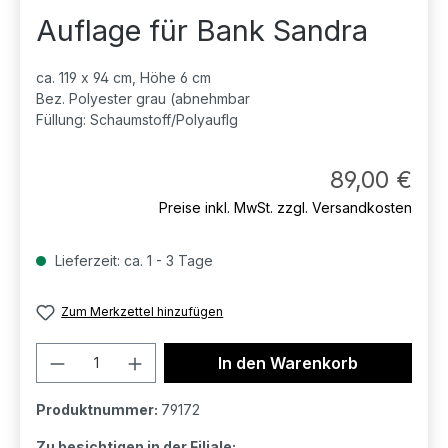
Auflage für Bank Sandra
ca. 119 x 94 cm, Höhe 6 cm
Bez. Polyester grau (abnehmbar
Füllung: Schaumstoff/Polyauflg
Regul
89,00 €
Preise inkl. MwSt. zzgl. Versandkosten
Lieferzeit: ca. 1 - 3 Tage
Zum Merkzettel hinzufügen
Produkt Anzahl: Gib den gewünschten 
In den Warenkorb
Produktnummer:
79172
Zu besichtigen in der Filiale: