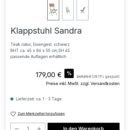
Klappstuhl Sandra
Teak natur, Eisengest. schwarz
BHT ca. 45 x 86 x 55 cm,SH 45
passende Auflagen erhältlich
Verkaufspreis:
%
179,00 €
Regulärer Preis:
249,00 €
(28.11% gespart)
Preise inkl. MwSt. zzgl. Versandkosten
Lieferzeit: ca. 1 - 3 Tage
Zum Merkzettel hinzufügen
Produkt Anzahl: Gib den gewünschten 
In den Warenkorb