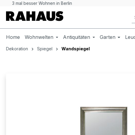
3 mal besser Wohnen in Berlin
 Hauptinhalt springen
Zur Suche springen
Zur Hauptnavigation springen
Home
Wohnwelten
Antiquitäten
Garten
Leu
Dekoration
Spiegel
Wandspiegel
Bildergalerie überspringen