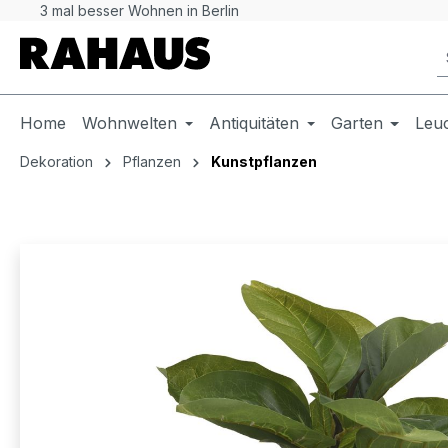
3 mal besser Wohnen in Berlin
 Hauptinhalt springen
Zur Suche springen
Zur Hauptnavigation springen
Home
Wohnwelten
Antiquitäten
Garten
Leu
Dekoration
Pflanzen
Kunstpflanzen
Bildergalerie überspringen