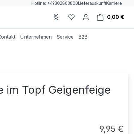
Hotline: +49302803800
Lieferauskunft
Karriere
0,00 €
Du hast 0 Produkte auf dem
Ware
Kontakt
Unternehmen
Service
B2B
 im Topf Geigenfeige
Regul
9,95 €