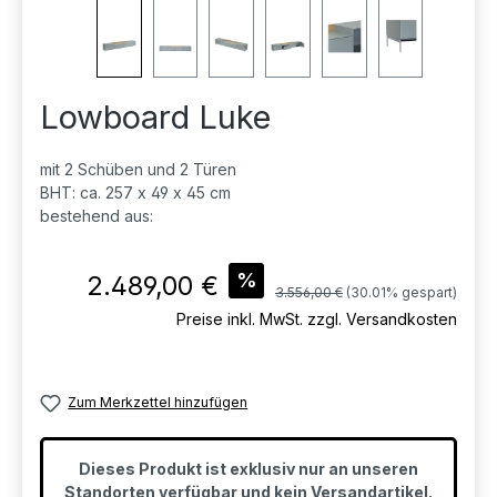
Lowboard Luke
mit 2 Schüben und 2 Türen
BHT: ca. 257 x 49 x 45 cm
bestehend aus:
Verkaufspreis:
%
2.489,00 €
Regulärer Preis:
3.556,00 €
(30.01% gespart)
Preise inkl. MwSt. zzgl. Versandkosten
Zum Merkzettel hinzufügen
Dieses Produkt ist exklusiv nur an unseren
Standorten verfügbar und kein Versandartikel.