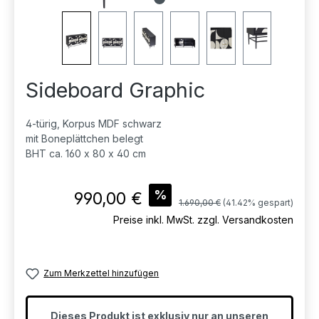
Sideboard Graphic
4-türig, Korpus MDF schwarz
mit Boneplättchen belegt
BHT ca. 160 x 80 x 40 cm
Verkaufspreis:
%
990,00 €
Regulärer Preis:
1.690,00 €
(41.42% gespart)
Preise inkl. MwSt. zzgl. Versandkosten
Zum Merkzettel hinzufügen
Dieses Produkt ist exklusiv nur an unseren