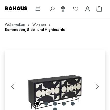
Zum Hauptinhalt springen
Du hast 0 Produkt
Ware
Wohnwelten
Wohnen
Kommoden, Side- und Highboards
Bildergalerie überspringen