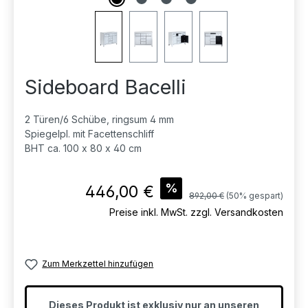
Sideboard Bacelli
2 Türen/6 Schübe, ringsum 4 mm
Spiegelpl. mit Facettenschliff
BHT ca. 100 x 80 x 40 cm
Verkaufspreis:
%
446,00 €
Regulärer Preis:
892,00 €
(50% gespart)
Preise inkl. MwSt. zzgl. Versandkosten
Zum Merkzettel hinzufügen
Dieses Produkt ist exklusiv nur an unseren