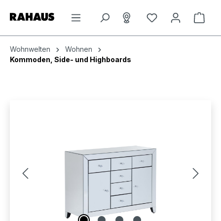
Zum Hauptinhalt springen
Du hast 0 Produkt
Ware
Wohnwelten
Wohnen
Kommoden, Side- und Highboards
Bildergalerie überspringen