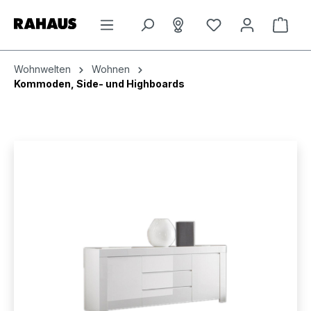
Zum Hauptinhalt springen
Du hast 0 Produkt
Ware
Wohnwelten
Wohnen
Kommoden, Side- und Highboards
Bildergalerie überspringen