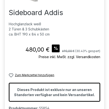
Sideboard Addis
Hochglanzlack weiß
2 Türen & 3 Schubkästen
ca. BHT 190 x 84 x 50 cm
Verkaufspreis:
%
480,00 €
Regulärer Preis:
690,00 €
(30.43% gespart)
Preise inkl. MwSt. zzgl. Versandkosten
Zum Merkzettel hinzufügen
Dieses Produkt ist exklusiv nur an unseren
Standorten verfügbar und kein Versandartikel.
Produktnummer:
55854