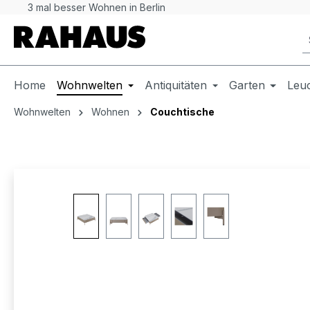
3 mal besser Wohnen in Berlin
 Hauptinhalt springen
Zur Suche springen
Zur Hauptnavigation springen
Home
Wohnwelten
Antiquitäten
Garten
Leu
Wohnwelten
Wohnen
Couchtische
Bildergalerie überspringen