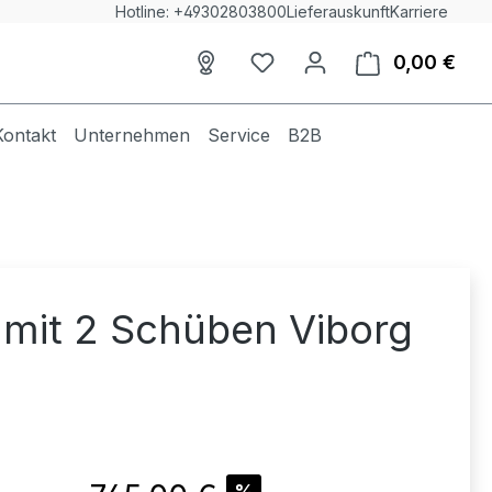
Hotline: +49302803800
Lieferauskunft
Karriere
0,00 €
Du hast 0 Produkte auf dem
Ware
Kontakt
Unternehmen
Service
B2B
 mit 2 Schüben Viborg
Verkaufspreis:
%