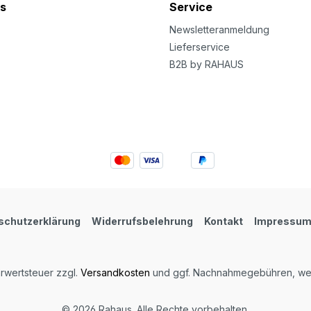
s
Service
Newsletteranmeldung
Lieferservice
B2B by RAHAUS
schutzerklärung
Widerrufsbelehrung
Kontakt
Impressu
hrwertsteuer zzgl.
Versandkosten
und ggf. Nachnahmegebühren, wen
© 2026 Rahaus. Alle Rechte vorbehalten.