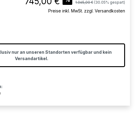
745,00 €
Regulärer Preis:
1.065,00 €
(30.05% gespart)
Preise inkl. MwSt. zzgl. Versandkosten
klusiv nur an unseren Standorten verfügbar und kein
Versandartikel.
n:
n