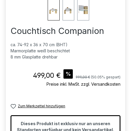
Couchtisch Companion
ca. 74-92 x 36 x 70 cm (BHT)
Marmorplatte weiß beschichtet
8 mm Glasplatte drehbar
Verkaufspreis:
%
499,00 €
Regulärer Preis:
999,00 €
(50.05% gespart)
Preise inkl. MwSt. zzgl. Versandkosten
Zum Merkzettel hinzufügen
Dieses Produkt ist exklusiv nur an unseren
Standorten verfügbar und kein Versandartikel.