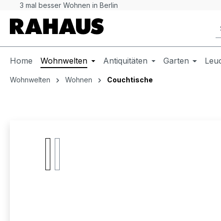
3 mal besser Wohnen in Berlin
 Hauptinhalt springen
Zur Suche springen
Zur Hauptnavigation springen
Home
Wohnwelten
Antiquitäten
Garten
Leu
Wohnwelten
Wohnen
Couchtische
Bildergalerie überspringen