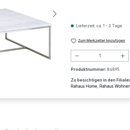
Lieferzeit: ca. 1 - 3 Tage
Zum Merkzettel hinzufügen
Produkt Anzahl: G
Produktnummer:
84895
Zu besichtigen in den Filiale
Rahaus Home
,
Rahaus Wohne