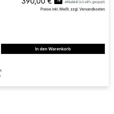
390,00 €
Regulärer Preis:
690,00 €
(43.48% gespart)
Preise inkl. MwSt. zzgl. Versandkosten
ib den gewünschten Wert ein oder benu
In den Warenkorb
n:
n