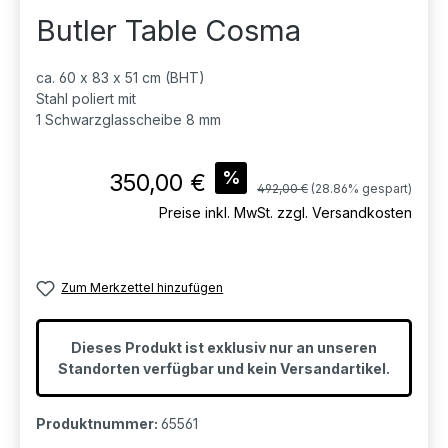
Butler Table Cosma
ca. 60 x 83 x 51 cm (BHT)
Stahl poliert mit
1 Schwarzglasscheibe 8 mm
Verkaufspreis:
%
350,00 €
Regulärer Preis:
492,00 €
(28.86% gespart)
Preise inkl. MwSt. zzgl. Versandkosten
Zum Merkzettel hinzufügen
Dieses Produkt ist exklusiv nur an unseren
Standorten verfügbar und kein Versandartikel.
Produktnummer:
65561