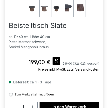
Beistelltisch Slate
ca. D.: 60 cm, Höhe 40 cm
Platte Marmor schwarz,
Sockel Mangoholz braun
Verkaufspreis:
%
199,00 €
Regulärer Preis:
269,00 €
(26.02% gespart)
Preise inkl. MwSt. zzgl. Versandkosten
Lieferzeit: ca. 1 - 3 Tage
Zum Merkzettel hinzufügen
Produkt Anzahl: Gib den gewünschten 
In den Warenkorb