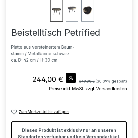
Beistelltisch Petrified
Platte aus versteinertem Baum-
stamm / Metallbeine schwarz
ca. D: 42 cm / H: 30 cm
Verkaufspreis:
%
244,00 €
Regulärer Preis:
349,00 €
(30.09% gespart)
Preise inkl. MwSt. zzgl. Versandkosten
Zum Merkzettel hinzufügen
Dieses Produkt ist exklusiv nur an unseren
Standorten verfügbar und kein Versandartikel.