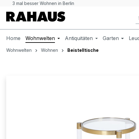
3 mal besser Wohnen in Berlin
 Hauptinhalt springen
Zur Suche springen
Zur Hauptnavigation springen
Home
Wohnwelten
Antiquitäten
Garten
Leu
Wohnwelten
Wohnen
Beistelltische
Bildergalerie überspringen