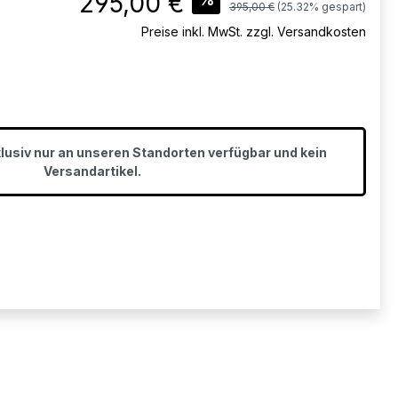
295,00 €
Regulärer Preis:
395,00 €
(25.32% gespart)
Preise inkl. MwSt. zzgl. Versandkosten
klusiv nur an unseren Standorten verfügbar und kein
Versandartikel.