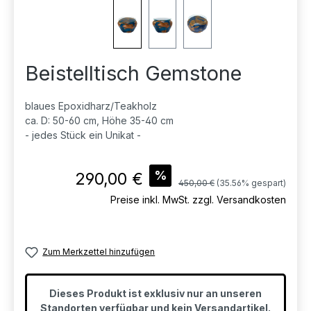
Beistelltisch Gemstone
blaues Epoxidharz/Teakholz
ca. D: 50-60 cm, Höhe 35-40 cm
- jedes Stück ein Unikat -
Verkaufspreis:
%
290,00 €
Regulärer Preis:
450,00 €
(35.56% gespart)
Preise inkl. MwSt. zzgl. Versandkosten
Zum Merkzettel hinzufügen
Dieses Produkt ist exklusiv nur an unseren
Standorten verfügbar und kein Versandartikel.