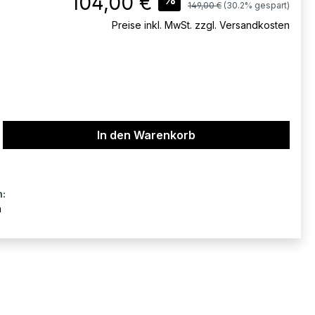
104,00 €
Regulärer Preis:
149,00 €
(30.2% gespart)
Preise inkl. MwSt. zzgl. Versandkosten
ib den gewünschten Wert ein oder benu
In den Warenkorb
n:
n