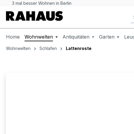
3 mal besser Wohnen in Berlin
 Hauptinhalt springen
Zur Suche springen
Zur Hauptnavigation springen
Home
Wohnwelten
Antiquitäten
Garten
Leu
Wohnwelten
Schlafen
Lattenroste
Bildergalerie überspringen