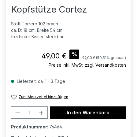
Kopfstütze Cortez
Stoff Torrero 102 braun
ca. D: 18 cm, Breite 54 cm
frei hinter Kissen steckbar
Verkaufspreis:
%
49,00 €
Regulärer Preis:
99,00 €
(50.51% gespart)
Preise inkl. MwSt. zzgl. Versandkosten
Lieferzeit: ca. 1 - 3 Tage
Zum Merkzettel hinzufügen
Produkt Anzahl: Gib den gewünschten 
In den Warenkorb
Produktnummer:
76464