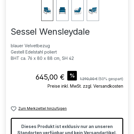
Sessel Wensleydale
blauer Velvetbezug
Gestell Edelstahl poliert
BHT ca. 76 x 80 x 88 cm, SH 42
Verkaufspreis:
%
645,00 €
Regulärer Preis:
1.290,00 €
(50% gespart)
Preise inkl. MwSt. zzgl. Versandkosten
Zum Merkzettel hinzufügen
Dieses Produkt ist exklusiv nur an unseren
Standorten verfügbar und kein Versandartikel.