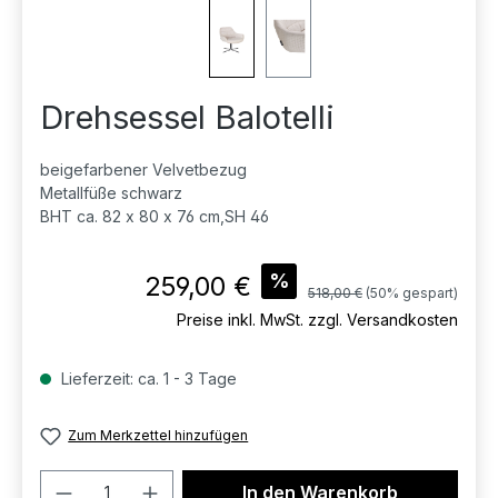
Drehsessel Balotelli
beigefarbener Velvetbezug
Metallfüße schwarz
BHT ca. 82 x 80 x 76 cm,SH 46
Verkaufspreis:
%
259,00 €
Regulärer Preis:
518,00 €
(50% gespart)
Preise inkl. MwSt. zzgl. Versandkosten
Lieferzeit: ca. 1 - 3 Tage
Zum Merkzettel hinzufügen
Produkt Anzahl: Gib den gewünschten 
In den Warenkorb