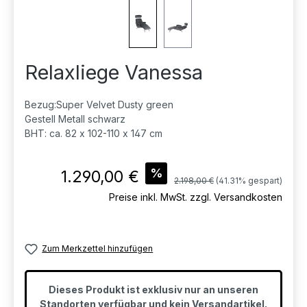
Relaxliege Vanessa
Bezug:Super Velvet Dusty green
Gestell Metall schwarz
BHT: ca. 82 x 102-110 x 147 cm
Verkaufspreis:
%
1.290,00 €
Regulärer Preis:
2.198,00 €
(41.31% gespart)
Preise inkl. MwSt. zzgl. Versandkosten
Zum Merkzettel hinzufügen
Dieses Produkt ist exklusiv nur an unseren
Standorten verfügbar und kein Versandartikel.