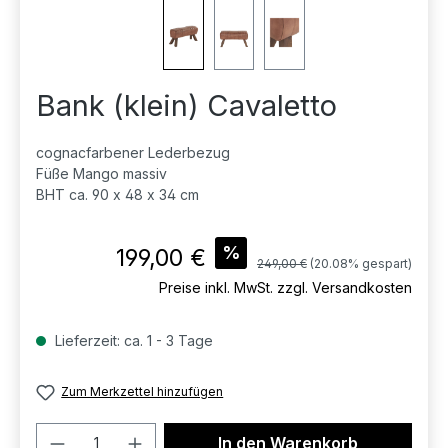
Bank (klein) Cavaletto
cognacfarbener Lederbezug
Füße Mango massiv
BHT ca. 90 x 48 x 34 cm
Verkaufspreis:
%
199,00 €
Regulärer Preis:
249,00 €
(20.08% gespart)
Preise inkl. MwSt. zzgl. Versandkosten
Lieferzeit: ca. 1 - 3 Tage
Zum Merkzettel hinzufügen
Produkt Anzahl: Gib den gewünschten 
In den Warenkorb