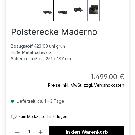
Polsterecke Maderno
Bezugstoff 423/03 uni grün
Füße Metall schwarz
Schenkelmaß ca. 251 x 187 cm
Regul
1.499,00 €
Preise inkl. MwSt. zzgl. Versandkosten
Lieferzeit: ca. 1 - 3 Tage
Zum Merkzettel hinzufügen
Produkt Anzahl: Gib den gewünschten 
In den Warenkorb