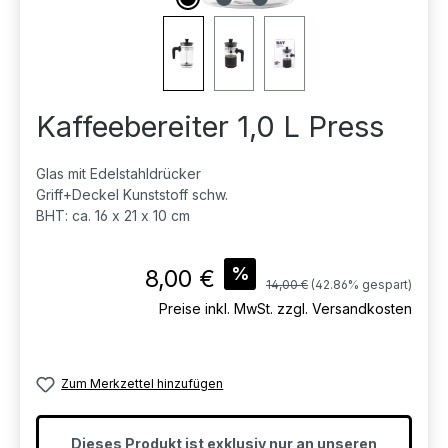
Kaffeebereiter 1,0 L Press
Glas mit Edelstahldrücker
Griff+Deckel Kunststoff schw.
BHT: ca. 16 x 21 x 10 cm
Verkaufspreis:
%
8,00 €
Regulärer Preis:
14,00 €
(42.86% gespart)
Preise inkl. MwSt. zzgl. Versandkosten
Zum Merkzettel hinzufügen
Dieses Produkt ist exklusiv nur an unseren