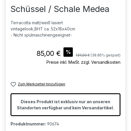
Schüssel / Schale Medea
Terracotta matt/weiß lasiert
vintagelook,BHT ca. 52x18x40cm
- Nicht spülmaschinengeeignet-
Verkaufspreis:
%
85,00 €
Regulärer Preis:
139,00 €
(38.85% gespart)
Preise inkl. MwSt. zzgl. Versandkosten
Zum Merkzettel hinzufügen
Dieses Produkt ist exklusiv nur an unseren
Standorten verfügbar und kein Versandartikel.
Produktnummer:
90674