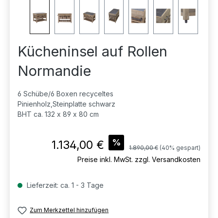
Kücheninsel auf Rollen
Normandie
6 Schübe/6 Boxen recyceltes
Pinienholz,Steinplatte schwarz
BHT ca. 132 x 89 x 80 cm
Verkaufspreis:
%
1.134,00 €
Regulärer Preis:
1.890,00 €
(40% gespart)
Preise inkl. MwSt. zzgl. Versandkosten
Lieferzeit: ca. 1 - 3 Tage
Zum Merkzettel hinzufügen