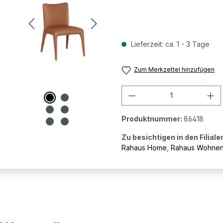
Lieferzeit: ca. 1 - 3 Tage
Zum Merkzettel hinzufügen
Produkt Anzahl: G
Produktnummer:
86418
Zu besichtigen in den Filiale
Rahaus Home
,
Rahaus Wohne