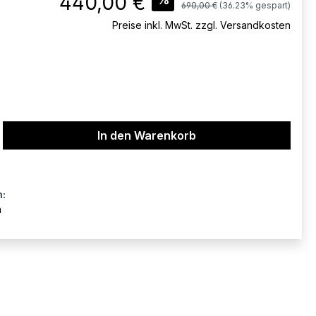
440,00 €
Regulärer Preis:
690,00 €
(36.23% gespart)
Preise inkl. MwSt. zzgl. Versandkosten
ib den gewünschten Wert ein oder benu
In den Warenkorb
n:
n