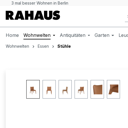
3 mal besser Wohnen in Berlin
 Hauptinhalt springen
Zur Suche springen
Zur Hauptnavigation springen
Home
Wohnwelten
Antiquitäten
Garten
Leu
Wohnwelten
Essen
Stühle
Bildergalerie überspringen