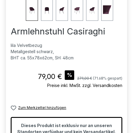
Armlehnstuhl Casiraghi
lila Velvetbezug
Metallgestell schwarz,
BHT ca. 55x78x62cm, SH: 48cm
Verkaufspreis:
%
79,00 €
Regulärer Preis:
279,00 €
(71.68% gespart)
Preise inkl. MwSt. zzgl. Versandkosten
Zum Merkzettel hinzufügen
Dieses Produkt ist exklusiv nur an unseren
Standorten verfügbar und kein Versandartikel.