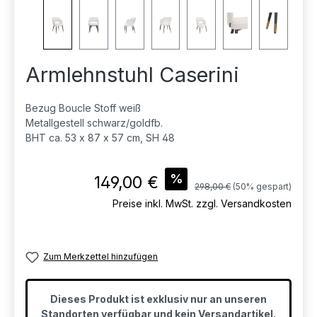
Armlehnstuhl Caserini
Bezug Boucle Stoff weiß
Metallgestell schwarz/goldfb.
BHT ca. 53 x 87 x 57 cm, SH 48
Verkaufspreis:
%
149,00 €
Regulärer Preis:
298,00 €
(50% gespart)
Preise inkl. MwSt. zzgl. Versandkosten
Zum Merkzettel hinzufügen
Dieses Produkt ist exklusiv nur an unseren
Standorten verfügbar und kein Versandartikel.