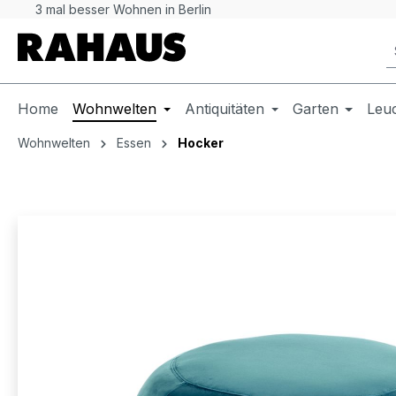
3 mal besser Wohnen in Berlin
 Hauptinhalt springen
Zur Suche springen
Zur Hauptnavigation springen
Home
Wohnwelten
Antiquitäten
Garten
Leu
Wohnwelten
Essen
Hocker
Bildergalerie überspringen