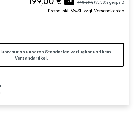
199,00 €
Regulärer Preis:
448,00 €
(55.58% gespart)
Preise inkl. MwSt. zzgl. Versandkosten
klusiv nur an unseren Standorten verfügbar und kein
Versandartikel.
n:
n