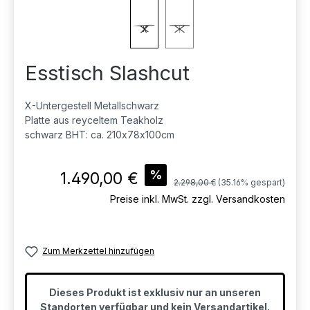
Esstisch Slashcut
X-Untergestell Metallschwarz
Platte aus reyceltem Teakholz
schwarz BHT: ca. 210x78x100cm
Verkaufspreis:
%
1.490,00 €
Regulärer Preis:
2.298,00 €
(35.16% gespart)
Preise inkl. MwSt. zzgl. Versandkosten
Zum Merkzettel hinzufügen
Dieses Produkt ist exklusiv nur an unseren
Standorten verfügbar und kein Versandartikel.