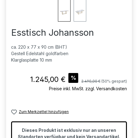
Esstisch Johansson
ca. 220 x 77 x 90 cm (BHT)
Gestell Edelstahl goldfarben
Klarglasplatte 10 mm
Verkaufspreis:
%
1.245,00 €
Regulärer Preis:
2.490,00 €
(50% gespart)
Preise inkl. MwSt. zzgl. Versandkosten
Zum Merkzettel hinzufügen
Dieses Produkt ist exklusiv nur an unseren
Standorten verfügbar und kein Versandartikel.