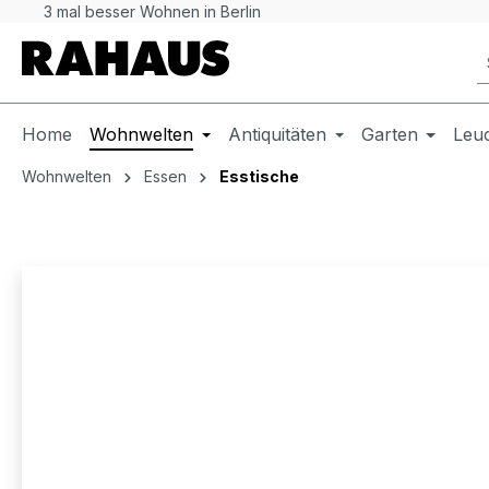
3 mal besser Wohnen in Berlin
 Hauptinhalt springen
Zur Suche springen
Zur Hauptnavigation springen
Home
Wohnwelten
Antiquitäten
Garten
Leu
Wohnwelten
Essen
Esstische
Bildergalerie überspringen