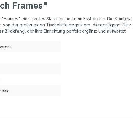
sch Frames"
h "Frames" ein stilvolles Statement in Ihrem Essbereich. Die Kombina
ch von der großzügigen Tischplatte begeistern, die genügend Platz 
er Blickfang
, der Ihre Einrichtung perfekt ergänzt und aufwertet.
parent
l
eckig