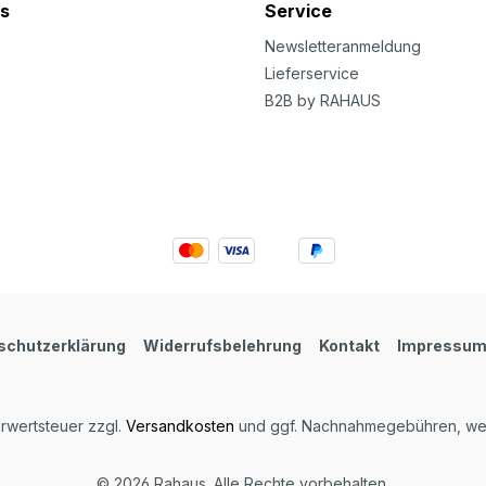
s
Service
Newsletteranmeldung
Lieferservice
B2B by RAHAUS
schutzerklärung
Widerrufsbelehrung
Kontakt
Impressu
hrwertsteuer zzgl.
Versandkosten
und ggf. Nachnahmegebühren, wen
© 2026 Rahaus. Alle Rechte vorbehalten.