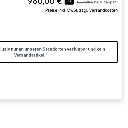
960,00 €
Regulärer Preis:
1.920,00 €
(50% gespart)
Preise inkl. MwSt. zzgl. Versandkosten
klusiv nur an unseren Standorten verfügbar und kein
Versandartikel.