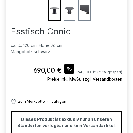
Esstisch Conic
ca. D.: 120 cm, Höhe 76 cm
Mangoholz schwarz
Verkaufspreis:
%
690,00 €
Regulärer Preis:
948,00 €
(27.22% gespart)
Preise inkl. MwSt. zzgl. Versandkosten
Zum Merkzettel hinzufügen
Dieses Produkt ist exklusiv nur an unseren
Standorten verfügbar und kein Versandartikel.