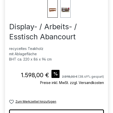
Display- / Arbeits- /
Esstisch Abancourt
recyceltes Teakholz
mit Ablagefläche
BHT ca. 220 x 86 x 94 cm
Verkaufspreis:
%
1.598,00 €
Regulärer Preis:
2.598,00 €
(38.49% gespart)
Preise inkl. MwSt. zzgl. Versandkosten
Zum Merkzettel hinzufügen