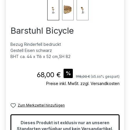
Barstuhl Bicycle
Bezug Rinderfell bedruckt
Gestell Eisen schwarz
BHT ca. 44 x 116 x 52 cm,SH 82
Verkaufspreis:
%
68,00 €
Regulärer Preis:
198,00 €
(65.66% gespart)
Preise inkl. MwSt. zzgl. Versandkosten
Zum Merkzettel hinzufügen
Dieses Produkt ist exklusiv nur an unseren
Standorten verfügbar und kein Versandartikel.