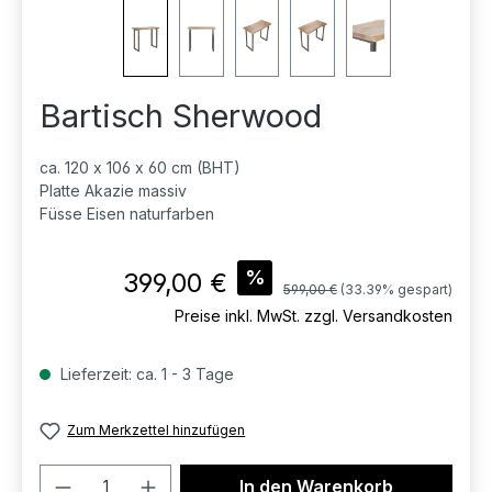
Bartisch Sherwood
ca. 120 x 106 x 60 cm (BHT)
Platte Akazie massiv
Füsse Eisen naturfarben
Verkaufspreis:
%
399,00 €
Regulärer Preis:
599,00 €
(33.39% gespart)
Preise inkl. MwSt. zzgl. Versandkosten
Lieferzeit: ca. 1 - 3 Tage
Zum Merkzettel hinzufügen
Produkt Anzahl: Gib den gewünschten 
In den Warenkorb