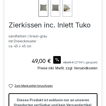
Zierkissen inc. Inlett Tuko
sandfarben / braun-grau
mit Dreieckmuster
ca. 45 x 45 cm
Verkaufspreis:
%
49,00 €
Regulärer Preis:
68,00 €
(27.94% gespart)
Preise inkl. MwSt. zzgl. Versandkosten
Zum Merkzettel hinzufügen
Dieses Produkt ist exklusiv nur an unseren
Standorten verfügbar und kein Versandartikel.